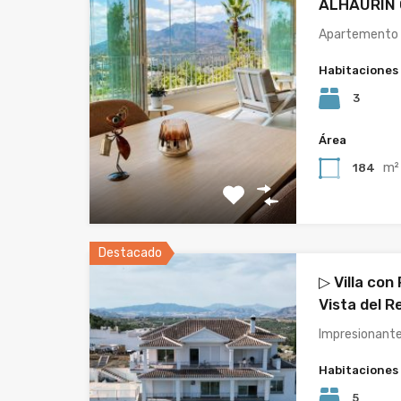
ALHAURÍN
Apartemento u
Habitaciones
3
Área
m²
184
Destacado
▷ Villa con
Vista del R
Impresionante
Habitaciones
5