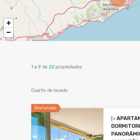
+
−
1
a
9
de
22
propiedades
Cuarto de lavado
Destacado
▷ APARTA
DORMITORI
PANORÁMIC