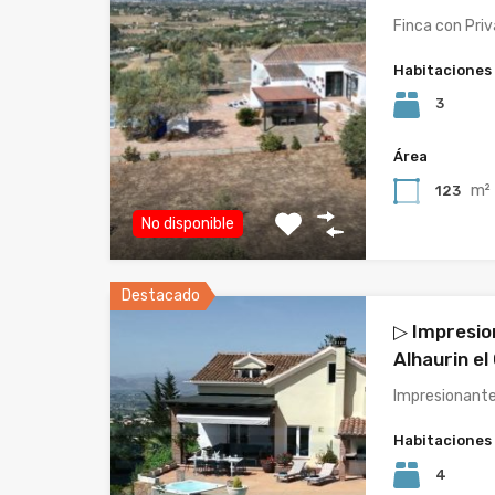
Finca con Priv
Habitaciones
3
Área
m²
123
No disponible
Destacado
▷ Impresio
Alhaurin el
Impresionante
Habitaciones
4