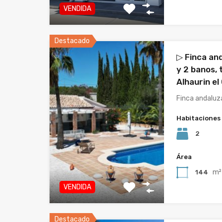
VENDIDA
Destacado
▷ Finca an
y 2 banos, 
Alhaurin el
Finca andaluz
Habitaciones
2
Área
m²
144
VENDIDA
Destacado