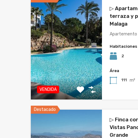
▷ Apartame
terraza y p
Malaga
Apartemento u
Habitaciones
2
Área
m²
111
VENDIDA
Destacado
▷ Finca con
Vistas Pan
Grande