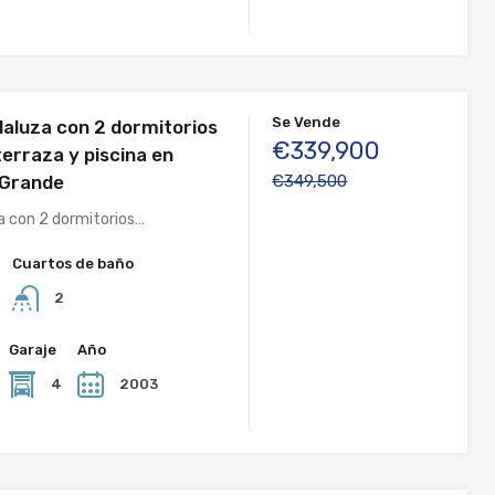
Se Vende
daluza con 2 dormitorios
€339,900
terraza y piscina en
 Grande
€349,500
a con 2 dormitorios…
Cuartos de baño
2
Garaje
Año
4
2003