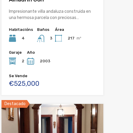
Impresionante villa andaluza construida en
una hermosa parcela con preciosas…
Habitacións
Baños
Área
4
217
m²
3
Garaje
Año
2
2003
Se Vende
€525,000
Destacado