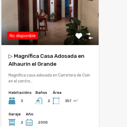
No disponible
▷ Magnífica Casa Adosada en
Alhaurin el Grande
Magnífica casa adosada en Carretera de Coin
en el centro…
Habitacións
Baños
Área
3
357
m²
2
Garaje
Año
2
2005