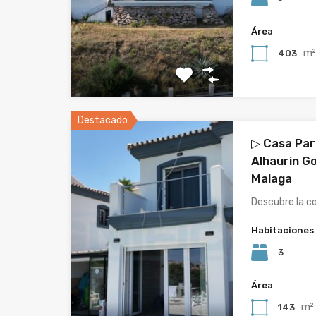
Área
m
403
Destacado
▷ Casa Par
Alhaurin Go
Malaga
Descubre la c
Habitaciones
3
Área
m²
143