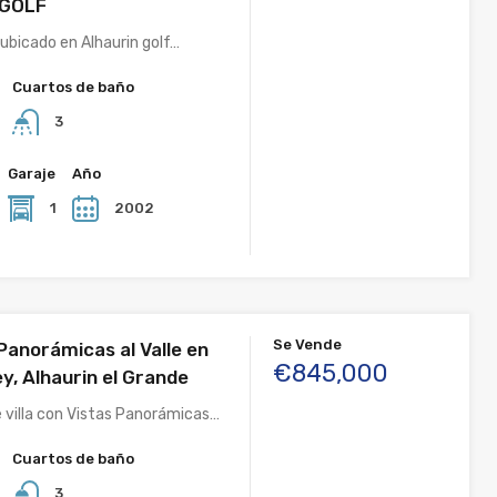
 GOLF
bicado en Alhaurin golf…
Cuartos de baño
3
Garaje
Año
1
2002
Se Vende
 Panorámicas al Valle en
€845,000
ey, Alhaurin el Grande
 villa con Vistas Panorámicas…
Cuartos de baño
3