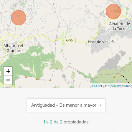
+
−
Leaflet
| ©
OpenStreetMap
Antigüedad - De menor a mayor
1
a
2
de
2
propiedades