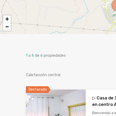
+
−
1
a
6
de
6
propiedades
Calefacción central
Destacado
▷ Casa de 
en centro 
Bienvenido a 