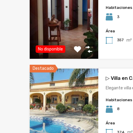
Habitaciones
3
Área
m²
357
No disponible
Destacado
▷ Villa en 
Elegante villa
Habitaciones
8
Área
m²
374