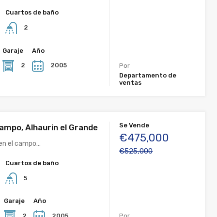
Cuartos de baño
2
Garaje
Año
2
2005
Por
Departamento de
ventas
Se Vende
Campo, Alhaurin el Grande
€475,000
 en el campo…
€525,000
Cuartos de baño
5
Garaje
Año
2
2005
Por