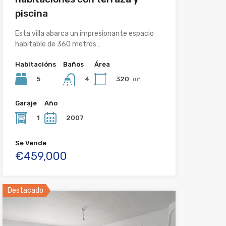
piscina
Esta villa abarca un impresionante espacio
habitable de 360 metros…
Habitacións
Baños
Área
5
320
m²
4
Garaje
Año
1
2007
Se Vende
€459,000
Destacado