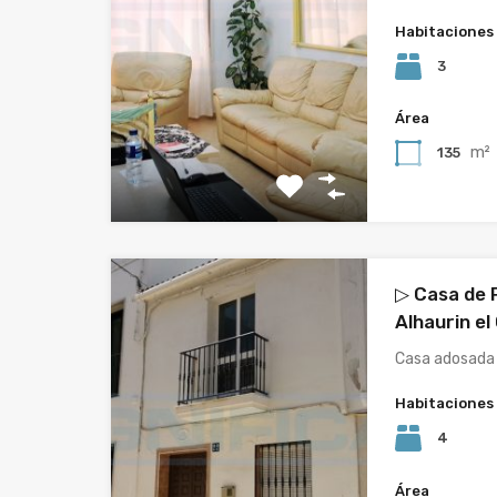
Habitaciones
3
Área
m²
135
▷ Casa de P
Alhaurin el
Casa adosada 
Habitaciones
4
Área