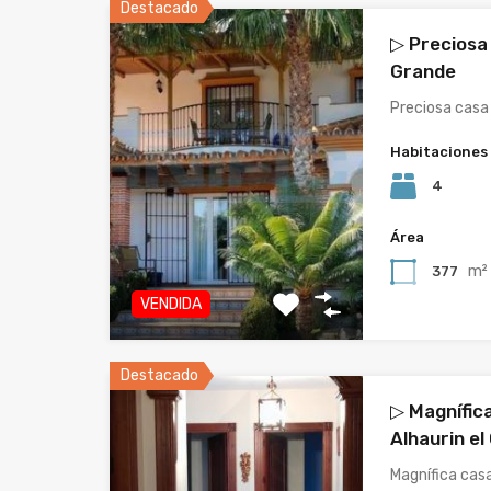
Destacado
▷ Preciosa 
Grande
Preciosa casa
Habitaciones
4
Área
m²
377
VENDIDA
Destacado
▷ Magnífic
Alhaurin el
Magnífica cas