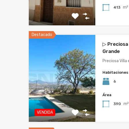
m²
413
Destacado
▷ Preciosa 
Grande
Preciosa Villa
Habitaciones
6
Área
m²
390
VENDIDA