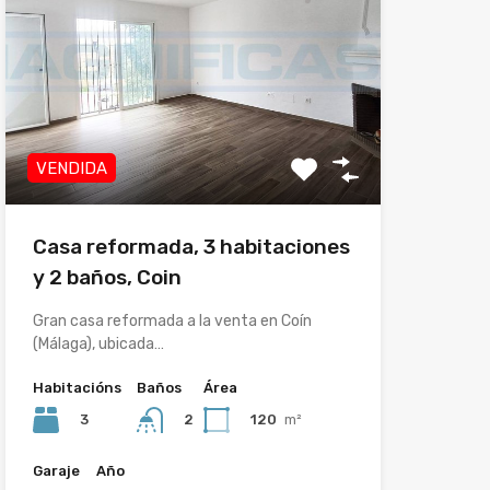
VENDIDA
Casa reformada, 3 habitaciones
y 2 baños, Coin
Gran casa reformada a la venta en Coín
(Málaga), ubicada…
Habitacións
Baños
Área
3
120
m²
2
Garaje
Año