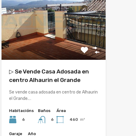
▷ Se Vende Casa Adosada en
centro Alhaurin el Grande
Se vende casa adosada en centro de Alhaurin
el Grande.…
Habitacións
Baños
Área
6
460
m²
6
Garaje
Año