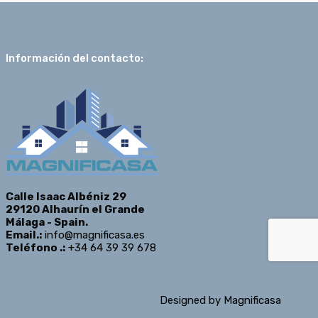
Información del contacto:
Calle Isaac Albéniz 29
29120 Alhaurín el Grande
Málaga - Spain.
Email.:
info@magnificasa.es
Teléfono .:
+34 64 39 39 678
Designed by
Magnificasa