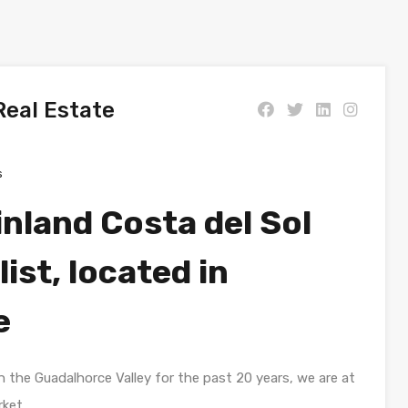
Real Estate
s
inland Costa del Sol
ist, located in
e
in the Guadalhorce Valley for the past 20 years, we are at
rket.