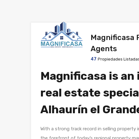
Magnificasa 
Agents
47
Propiedades Listada
Magnificasa is an 
real estate special
Alhaurín el Grand
With a strong track record in selling property 
the forefront of today’s regional property ma