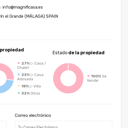
o:
info@magnificasa.es
urín el Grande (MÁLAGA) SPAIN
 propiedad
Estado
de la propiedad
27%
▷ Casa /
Chalet
23%
▷ Casa
100%
Se
Adosada
Vende
18%
▷ Villa
32%
Otros
Correo electrónico