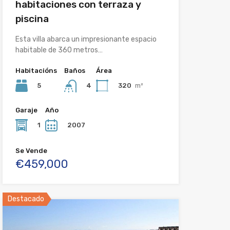
habitaciones con terraza y
piscina
Esta villa abarca un impresionante espacio
habitable de 360 metros…
Habitacións
Baños
Área
5
320
m²
4
Garaje
Año
1
2007
Se Vende
€459,000
Destacado