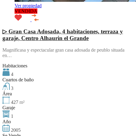
Ver propiedad
VENDIDA
▷ Gran Casa Adosada, 4 habitaciones, terraza y
garaje, Centro Alhaurin el Grande
Magnificasa y espectacular gran casa adosada de peublo situada
en…
Habitaciones
4
Cuartos de baño
3
Área
427
m²
Garaje
1
Año
2005
Se Vende