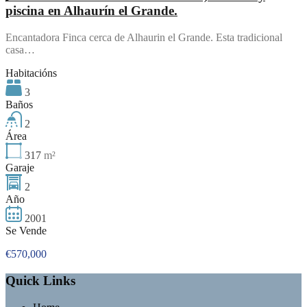
piscina en Alhaurín el Grande.
Encantadora Finca cerca de Alhaurin el Grande. Esta tradicional
casa…
Habitacións
3
Baños
2
Área
317
m²
Garaje
2
Año
2001
Se Vende
€570,000
Quick Links