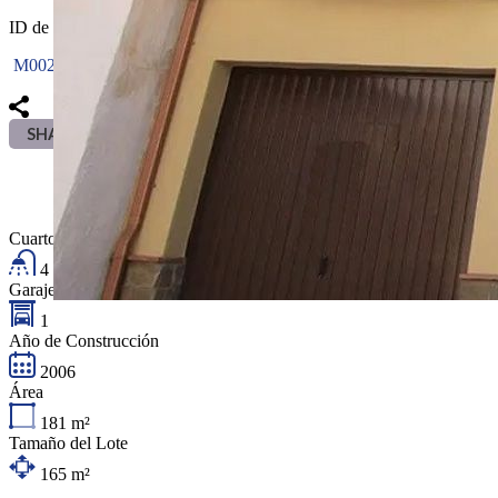
ID de la propiedad:
M002090
SHARE
Habitaciones
4
Cuartos de baño
4
Garaje
1
Año de Construcción
2006
Área
181
m²
Tamaño del Lote
165
m²