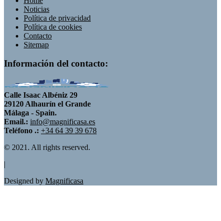
Home
Noticias
Política de privacidad
Política de cookies
Contacto
Sitemap
Información del contacto:
Calle Isaac Albéniz 29
29120 Alhaurín el Grande
Málaga - Spain.
Email.:
info@magnificasa.es
Teléfono .:
+34 64 39 39 678
© 2021. All rights reserved.
|
Designed by
Magnificasa