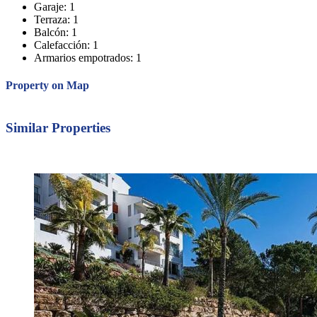
Garaje:
1
Terraza:
1
Balcón:
1
Calefacción:
1
Armarios empotrados:
1
Property on Map
Leaflet
| ©
OpenStreetMap
contributors
+
Similar Properties
−
Destacado