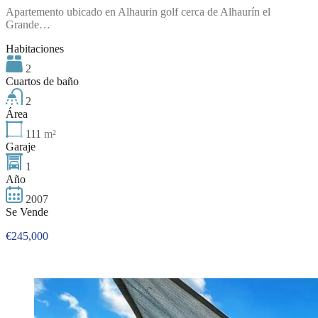
Apartemento ubicado en Alhaurin golf cerca de Alhaurín el
Grande…
Habitaciones
2
Cuartos de baño
2
Área
111
m²
Garaje
1
Año
2007
Se Vende
€245,000
Destacado