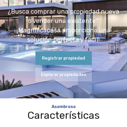
¿Busca comprar una propiedad nueva
o vender una existente?
¡Magnificacasa proporciona una
solución perfecta y fácil!
Registrar propiedad
Explorar propiedades
Asombroso
Características