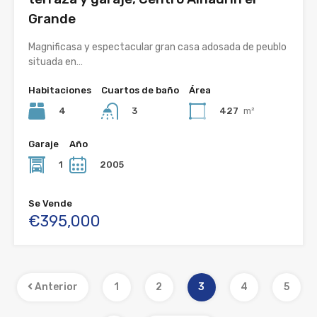
Grande
Magnificasa y espectacular gran casa adosada de peublo
situada en…
Habitaciones
Cuartos de baño
Área
4
427
m²
3
Garaje
Año
1
2005
Se Vende
€395,000
Anterior
1
2
3
4
5