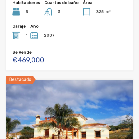
Habitaciones
Cuartos de baño
Área
5
325
m²
3
Garaje
Año
1
2007
Se Vende
€469,000
Destacado