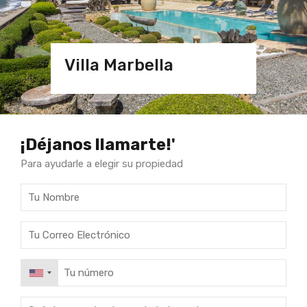
Villa Marbella
Magnificasa
Villa
Villa Marbella
Magnificasa
¡Déjanos llamarte!'
Para ayudarle a elegir su propiedad