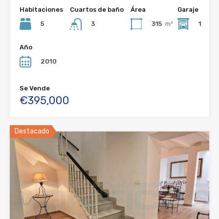
Habitaciones
Cuartos de baño
Área
Garaje
5
315
m²
1
3
Año
2010
Se Vende
€395,000
Destacado